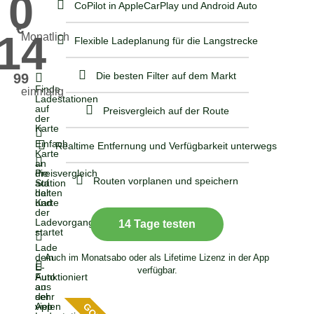
0
CoPilot in AppleCarPlay und Android Auto
€
14
Monatlich
Flexible Ladeplanung für die Langstrecke
Die besten Filter auf dem Markt
99
Finde
einmalig
Ladestationen
auf
Preisvergleich auf der Route
der
Karte
Einfach
Realtime Entfernung und Verfügbarkeit unterwegs
Karte
an
Preisvergleich
die
Routen vorplanen und speichern
auf
Station
der
halten
Karte
und
der
Ladevorgang
14 Tage testen
startet
Lade
dein
Auch im Monatsabo oder als Lifetime Lizenz in der App
E-
verfügbar.
Auto
Funktioniert
aus
an
der
sehr
App
vielen