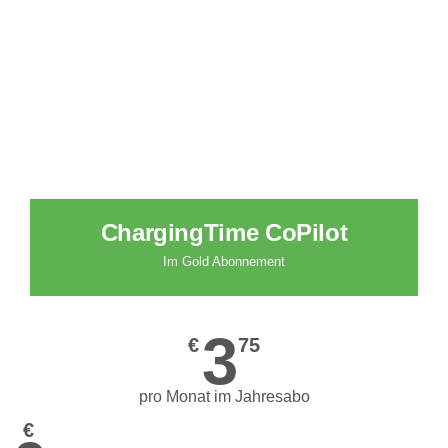
Laden
ChargingTimePay
ChargingTime CoPilot
und
Ladekarte
Im Gold Abonnement
Umkreismodus
die
inklusive
bequemste
3
€
75
Preisvergleich
Art
zu
pro Monat im Jahresabo
laden
€