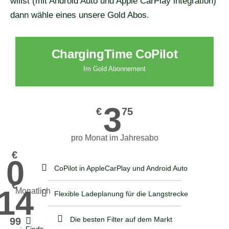
willst (mit Android Auto und Apple CarPlay integration)
dann wähle eines unsere Gold Abos.
Laden
ChargingTimePay
ChargingTime CoPilot
und
Ladekarte
Im Gold Abonnement
Umkreismodus
die
inklusive
bequemste
3
€
75
Preisvergleich
Art
zu
pro Monat im Jahresabo
laden
€
0
CoPilot in AppleCarPlay und Android Auto
€
14
Monatlich
Flexible Ladeplanung für die Langstrecke
Die besten Filter auf dem Markt
99