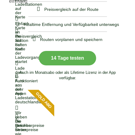
Finde
einmalig
Ladestationen
auf
Preisvergleich auf der Route
der
Karte
Einfach
Realtime Entfernung und Verfügbarkeit unterwegs
Karte
an
Preisvergleich
die
Routen vorplanen und speichern
auf
Station
der
halten
Karte
und
der
Ladevorgang
14 Tage testen
startet
Lade
dein
Auch im Monatsabo oder als Lifetime Lizenz in der App
E-
verfügbar.
Auto
Funktioniert
aus
an
der
sehr
App
vielen
GOLD ABO
Ladestationen
deutschlandweit.
Wir
geben
die
Die
Betreiberpreise
gleichen
weiter
Strompreise
wie