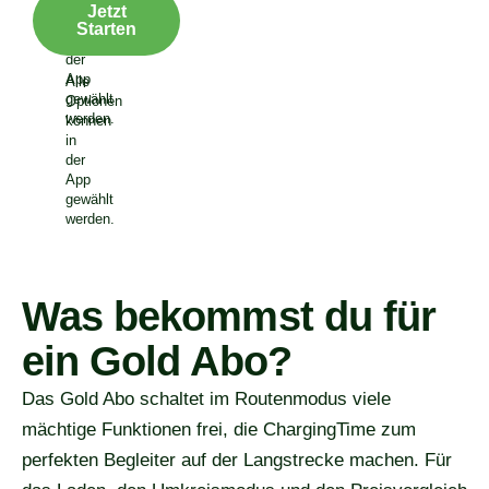
Optionen
Jetzt
können
Starten
in
der
App
Alle
gewählt
Optionen
werden.
können
in
der
App
gewählt
werden.
Was bekommst du für
ein Gold Abo?
Das Gold Abo schaltet im Routenmodus viele
mächtige Funktionen frei, die ChargingTime zum
perfekten Begleiter auf der Langstrecke machen. Für