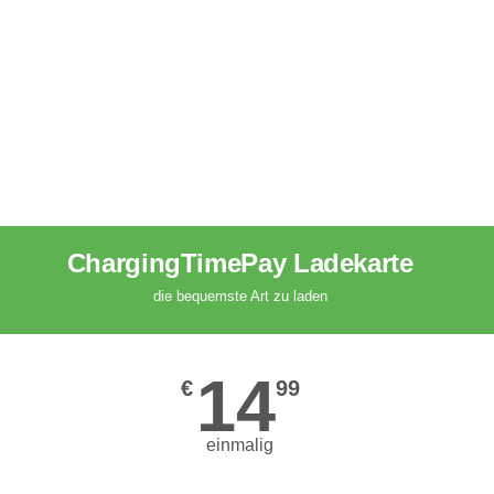
ChargingTimePay Ladekarte
die bequemste Art zu laden
14
€
99
einmalig